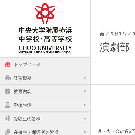
／
／
学校生活
演劇部
トップページ
教育概要
校長挨拶
教育内容
カリキュラム
校章・コミュニケーションロゴ・沿革
学校生活
生徒会・部活動・委員会・紅央祭
国際理解力
校訓・教育理念・教育方針
受験生の皆様
中学校入試
学校行事
論理的思考力
スクールポリシー
月・火・金の週3
在校生・保護者の皆様
学校からのお知らせ
高等学校入試