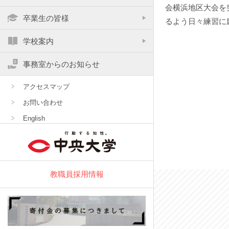
施設紹介
進路
ＤＸ特設サイト
会横浜地区大会を
卒業生の皆様
連絡通信フォーム
るよう日々練習に
感染症による出席停止に関する手続きにつ
学校紹介動画
制服紹介
高大連携
いて
中央大学事業計画・事業報告
学校案内
デジタル パンフレット
同窓会「羽杖会」からのお知らせ
数字で見る中大横浜
教科からのお知らせ
先輩からのメッセージ
事務室からのお知らせ
羽杖会会報
Q＆A
シラバス(2026年度)
いじめ防止基本方針
アクセスマップ
証明書申請方法
お問い合わせ
奨学会BLOG
English
登下校時の緊急避難ネットワーク
各種請求書
教職員採用情報